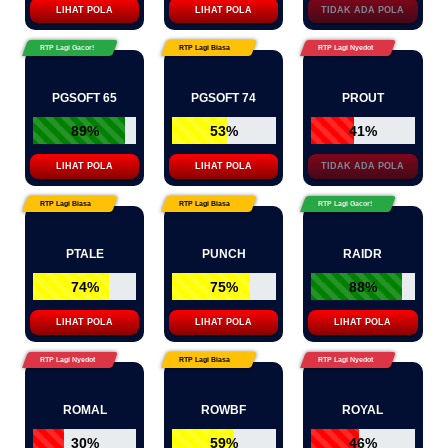
LIHAT POLA
LIHAT POLA
TIDAK ADA POLA
RTP Lagi Gacor!
RTP Lagi Biasa
RTP Lagi Nyedot
PGSOFT 65
PGSOFT 74
PROUT
89%
53%
41%
LIHAT POLA
LIHAT POLA
TIDAK ADA POLA
RTP Lagi Biasa
RTP Lagi Biasa
RTP Lagi Gacor!
PTALE
PUNCH
RAIDR
74%
75%
88%
LIHAT POLA
LIHAT POLA
LIHAT POLA
RTP Lagi Nyedot
RTP Lagi Biasa
RTP Lagi Nyedot
ROMAL
ROWBF
ROYAL
30%
59%
46%