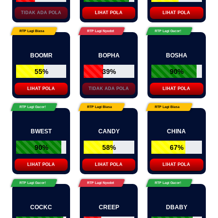
TIDAK ADA POLA
LIHAT POLA
LIHAT POLA
RTP Lagi Biasa
RTP Lagi Nyedot
RTP Lagi Gacor!
BOOMR
BOPHA
BOSHA
55%
39%
90%
LIHAT POLA
TIDAK ADA POLA
LIHAT POLA
RTP Lagi Gacor!
RTP Lagi Biasa
RTP Lagi Biasa
BWEST
CANDY
CHINA
90%
58%
67%
LIHAT POLA
LIHAT POLA
LIHAT POLA
RTP Lagi Gacor!
RTP Lagi Nyedot
RTP Lagi Gacor!
COCKC
CREEP
DBABY