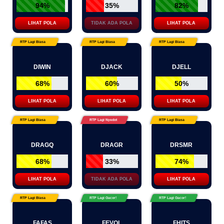
94%
35%
82%
LIHAT POLA
TIDAK ADA POLA
LIHAT POLA
RTP Lagi Biasa
RTP Lagi Biasa
RTP Lagi Biasa
DIWIN
DJACK
DJELL
68%
60%
50%
LIHAT POLA
LIHAT POLA
LIHAT POLA
RTP Lagi Biasa
RTP Lagi Nyedot
RTP Lagi Biasa
DRAGQ
DRAGR
DRSMR
68%
33%
74%
LIHAT POLA
TIDAK ADA POLA
LIHAT POLA
RTP Lagi Biasa
RTP Lagi Gacor!
RTP Lagi Gacor!
FAFAS
FEVOL
FHITS