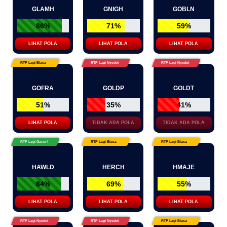
GLAMH
GNIGH
GOBLN
86%
71%
59%
LIHAT POLA
LIHAT POLA
LIHAT POLA
RTP Lagi Biasa
RTP Lagi Nyedot
RTP Lagi Nyedot
GOFRA
GOLDP
GOLDT
51%
35%
41%
LIHAT POLA
TIDAK ADA POLA
TIDAK ADA POLA
RTP Lagi Gacor!
RTP Lagi Biasa
RTP Lagi Biasa
HAWLD
HERCH
HMAJE
84%
69%
55%
LIHAT POLA
LIHAT POLA
LIHAT POLA
RTP Lagi Nyedot
RTP Lagi Nyedot
RTP Lagi Biasa