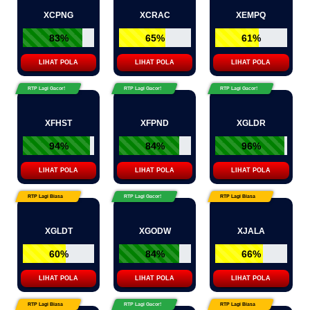
XCPNG
XCRAC
XEMPQ
83%
65%
61%
LIHAT POLA
LIHAT POLA
LIHAT POLA
RTP Lagi Gacor!
RTP Lagi Gacor!
RTP Lagi Gacor!
XFHST
XFPND
XGLDR
94%
84%
96%
LIHAT POLA
LIHAT POLA
LIHAT POLA
RTP Lagi Biasa
RTP Lagi Gacor!
RTP Lagi Biasa
XGLDT
XGODW
XJALA
60%
84%
66%
LIHAT POLA
LIHAT POLA
LIHAT POLA
RTP Lagi Biasa
RTP Lagi Gacor!
RTP Lagi Biasa