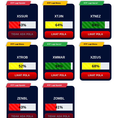
RTP Lagi Nyedot
RTP Lagi Biasa
RTP Lagi Gacor!
XSSUR
XTJIN
XTNEZ
43%
64%
84%
TIDAK ADA POLA
LIHAT POLA
LIHAT POLA
RTP Lagi Biasa
RTP Lagi Gacor!
RTP Lagi Biasa
XTROB
XWMAR
XZEUS
52%
94%
68%
LIHAT POLA
LIHAT POLA
LIHAT POLA
RTP Lagi Nyedot
RTP Lagi Nyedot
ZENBL
ZOMBL
43%
41%
TIDAK ADA POLA
TIDAK ADA POLA