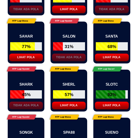
TIDAK ADA POLA
LIHAT POLA
TIDAK ADA POLA
RTP Lagi Biasa
RTP Lagi Nyedot
RTP Lagi Biasa
SAHAR
SALON
SANTA
77%
31%
68%
LIHAT POLA
TIDAK ADA POLA
LIHAT POLA
RTP Lagi Nyedot
RTP Lagi Biasa
RTP Lagi Gacor!
SHARK
SHERL
SLOTC
45%
57%
92%
TIDAK ADA POLA
LIHAT POLA
LIHAT POLA
RTP Lagi Nyedot
RTP Lagi Biasa
RTP Lagi Biasa
SONGK
SPA88
SUENO