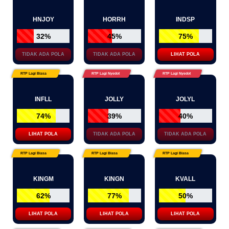
HNJOY
HORRH
INDSP
32%
45%
75%
TIDAK ADA POLA
TIDAK ADA POLA
LIHAT POLA
RTP Lagi Biasa
RTP Lagi Nyedot
RTP Lagi Nyedot
INFLL
JOLLY
JOLYL
74%
39%
40%
LIHAT POLA
TIDAK ADA POLA
TIDAK ADA POLA
RTP Lagi Biasa
RTP Lagi Biasa
RTP Lagi Biasa
KINGM
KINGN
KVALL
62%
77%
50%
LIHAT POLA
LIHAT POLA
LIHAT POLA