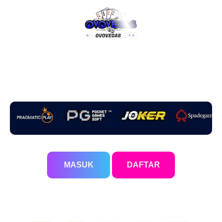
RTP SLOT ONLINE &
BOCORAN RTP SLOT HARI INI
DI OVOVEGAS
MASUK
DAFTAR