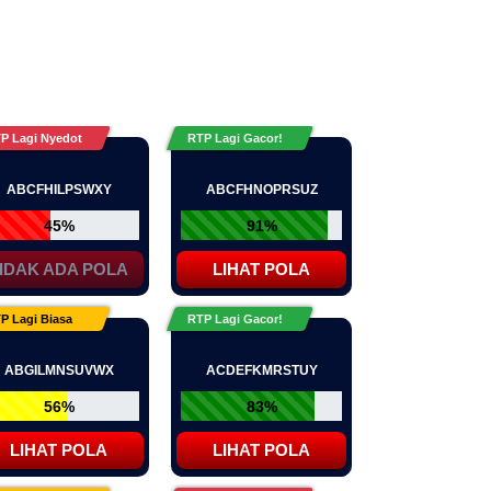
P Lagi Nyedot
RTP Lagi Gacor!
ABCFHILPSWXY
ABCFHNOPRSUZ
45%
91%
IDAK ADA POLA
LIHAT POLA
P Lagi Biasa
RTP Lagi Gacor!
ABGILMNSUVWX
ACDEFKMRSTUY
56%
83%
LIHAT POLA
LIHAT POLA