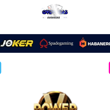
NE & BOCORAN RTP SLOT HARI I