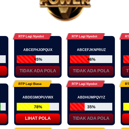
RTP Lagi Nyedot
RTP Lagi Nyedot
RT
ABCEFHJOPQUX
ABCEFJKNPRUZ
45%
46%
TIDAK ADA POLA
TIDAK ADA POLA
T
RTP Lagi Biasa
RTP Lagi Nyedot
RT
ABDEGMOPUVWX
ABDHIJMPQVYZ
78%
35%
LIHAT POLA
TIDAK ADA POLA