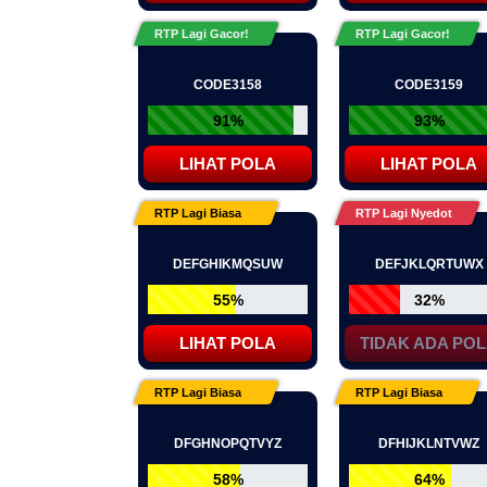
RTP Lagi Gacor!
RTP Lagi Gacor!
CODE3158
CODE3159
91%
93%
LIHAT POLA
LIHAT POLA
RTP Lagi Biasa
RTP Lagi Nyedot
DEFGHIKMQSUW
DEFJKLQRTUWX
55%
32%
LIHAT POLA
TIDAK ADA PO
RTP Lagi Biasa
RTP Lagi Biasa
DFGHNOPQTVYZ
DFHIJKLNTVWZ
58%
64%