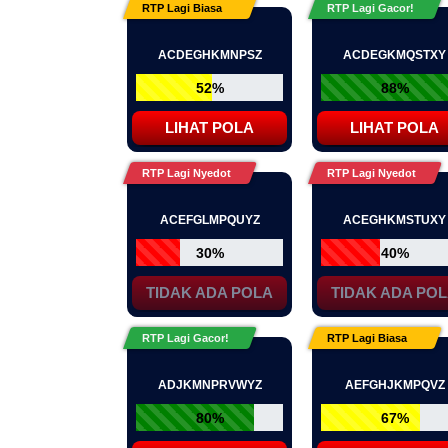
RTP Lagi Biasa
RTP Lagi Gacor!
ACDEGHKMNPSZ
ACDEGKMQSTXY
52%
88%
LIHAT POLA
LIHAT POLA
RTP Lagi Nyedot
RTP Lagi Nyedot
ACEFGLMPQUYZ
ACEGHKMSTUXY
30%
40%
TIDAK ADA POLA
TIDAK ADA PO
RTP Lagi Gacor!
RTP Lagi Biasa
ADJKMNPRVWYZ
AEFGHJKMPQVZ
80%
67%