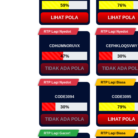
59%
76%
LIHAT POLA
LIHAT POLA
RTP Lagi Nyedot
RTP Lagi Nyedot
CDHIJMNORUVX
CEFHKLOQSVWY
47%
30%
TIDAK ADA POLA
TIDAK ADA PO
RTP Lagi Nyedot
RTP Lagi Biasa
CODE3094
CODE3095
30%
79%
TIDAK ADA POLA
LIHAT POLA
RTP Lagi Gacor!
RTP Lagi Biasa