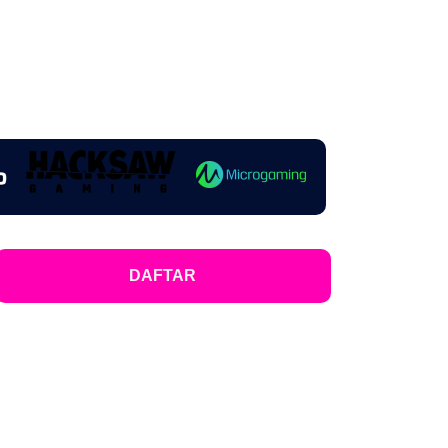
NI DI OVOVEGAS
DAFTAR