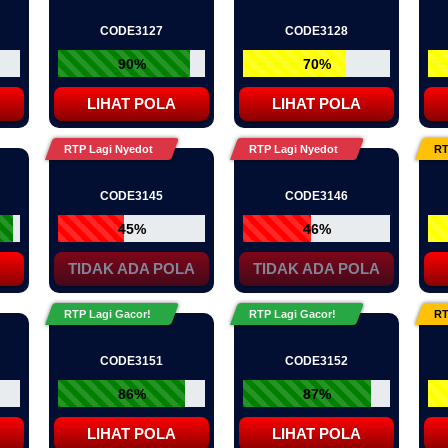
CODE3127
CODE3128
90%
70%
LIHAT POLA
LIHAT POLA
RTP Lagi Nyedot
RTP Lagi Nyedot
RT
CODE3145
CODE3146
45%
46%
TIDAK ADA POLA
TIDAK ADA POLA
RTP Lagi Gacor!
RTP Lagi Gacor!
RT
CODE3151
CODE3152
86%
87%
LIHAT POLA
LIHAT POLA