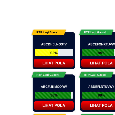
RTP Lagi Biasa
RTP Lagi Gacor!
ABCDHJLNOSTV
ABCEFGNRTUVW
62%
84%
LIHAT POLA
LIHAT POLA
RTP Lagi Gacor!
RTP Lagi Gacor!
ABCFIJKMOQRW
ABDEFLNTUVWY
96%
88%
LIHAT POLA
LIHAT POLA