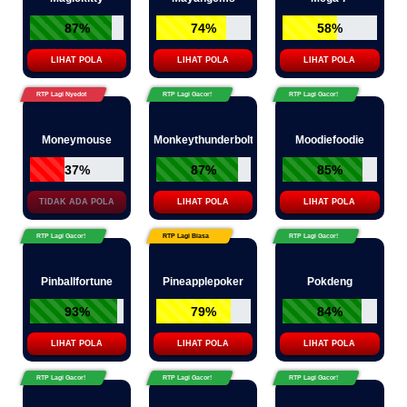
87%
74%
58%
LIHAT POLA
LIHAT POLA
LIHAT POLA
RTP Lagi Nyedot
RTP Lagi Gacor!
RTP Lagi Gacor!
Moneymouse
Monkeythunderbolt
Moodiefoodie
37%
87%
85%
TIDAK ADA POLA
LIHAT POLA
LIHAT POLA
RTP Lagi Gacor!
RTP Lagi Biasa
RTP Lagi Gacor!
Pinballfortune
Pineapplepoker
Pokdeng
93%
79%
84%
LIHAT POLA
LIHAT POLA
LIHAT POLA
RTP Lagi Gacor!
RTP Lagi Gacor!
RTP Lagi Gacor!