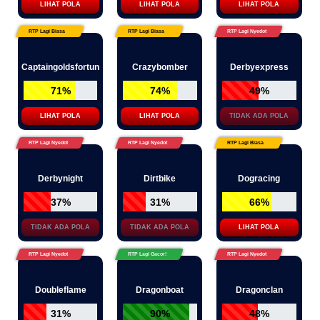
LIHAT POLA
LIHAT POLA
LIHAT POLA
RTP Lagi Biasa
RTP Lagi Biasa
RTP Lagi Nyedot
Captaingoldsfortune
Crazybomber
Derbyexpress
71%
74%
49%
LIHAT POLA
LIHAT POLA
TIDAK ADA POLA
RTP Lagi Nyedot
RTP Lagi Nyedot
RTP Lagi Biasa
Derbynight
Dirtbike
Dogracing
37%
31%
66%
TIDAK ADA POLA
TIDAK ADA POLA
LIHAT POLA
RTP Lagi Nyedot
RTP Lagi Gacor!
RTP Lagi Nyedot
Doubleflame
Dragonboat
Dragonclan
31%
90%
48%