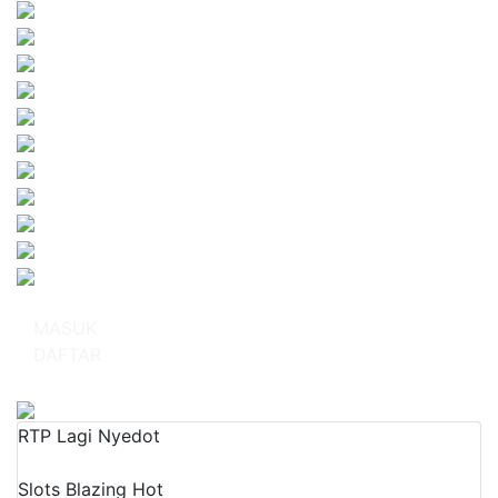
MASUK
DAFTAR
RTP Lagi Nyedot
Slots Blazing Hot