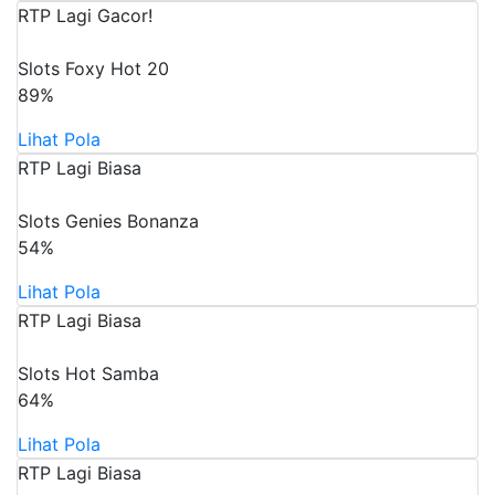
RTP Lagi Gacor!
Slots Foxy Hot 20
89%
Lihat Pola
RTP Lagi Biasa
Slots Genies Bonanza
54%
Lihat Pola
RTP Lagi Biasa
Slots Hot Samba
64%
Lihat Pola
RTP Lagi Biasa