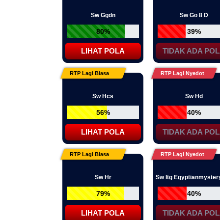
Sw Ggdn
Sw Go 8 D
80%
39%
LIHAT POLA
TIDAK ADA PO
RTP Lagi Biasa
RTP Lagi Nyedot
Sw Hcs
Sw Hd
56%
40%
LIHAT POLA
TIDAK ADA PO
RTP Lagi Biasa
RTP Lagi Nyedot
Sw Hr
Sw Itg Egyptianmyster
79%
40%
LIHAT POLA
TIDAK ADA PO