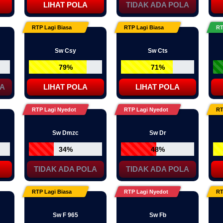
LIHAT POLA
TIDAK ADA POLA
RTP Lagi Biasa
RTP Lagi Biasa
RT
Sw Csy
Sw Cts
79%
71%
LA
LIHAT POLA
LIHAT POLA
RTP Lagi Nyedot
RTP Lagi Nyedot
RT
Sw Dmzc
Sw Dr
34%
48%
TIDAK ADA POLA
TIDAK ADA POLA
RTP Lagi Biasa
RTP Lagi Nyedot
RT
Sw F 965
Sw Fb