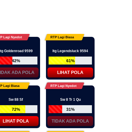
P Lagi Nyedot
RTP Lagi Biasa
Itg Goldenroad 9599
Itg Legendsluck 9594
42%
61%
IDAK ADA POLA
LIHAT POLA
P Lagi Biasa
RTP Lagi Nyedot
Sw 88 Sf
Sw 8 Tr 1 Qu
72%
31%
LIHAT POLA
TIDAK ADA POLA