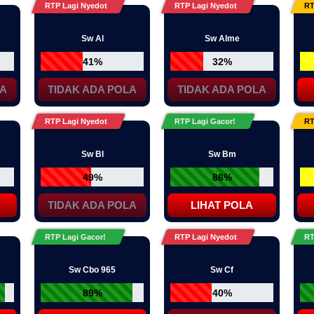
RTP Lagi Nyedot
RTP Lagi Nyedot
RT
Sw Al
Sw Alme
41%
32%
LA
TIDAK ADA POLA
TIDAK ADA POLA
RTP Lagi Nyedot
RTP Lagi Gacor!
RT
Sw Bl
Sw Bm
49%
86%
TIDAK ADA POLA
LIHAT POLA
RTP Lagi Gacor!
RTP Lagi Nyedot
RT
Sw Cbo 965
Sw Cf
89%
40%