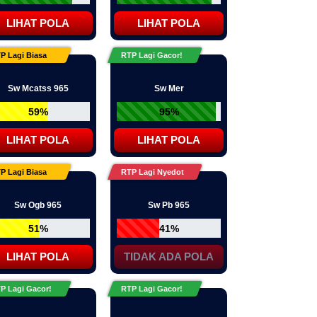
LIHAT POLA
LIHAT POLA
P Lagi Biasa
RTP Lagi Gacor!
Sw Mcatss 965
Sw Mer
59%
95%
LIHAT POLA
LIHAT POLA
P Lagi Biasa
RTP Lagi Nyedot
Sw Ogb 965
Sw Pb 965
51%
41%
LIHAT POLA
TIDAK ADA POLA
P Lagi Gacor!
RTP Lagi Gacor!