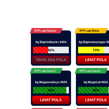
RTP Lagi Nyedot
RTP Lagi Biasa
Itg Bigirishbucks 9404
Itg Bigmoneyvegas 9
42%
73%
TIDAK ADA POLA
LIHAT POLA
RTP Lagi Gacor!
RTP Lagi Gacor!
Itg Megamonkeys 9605
Itg Megatrail 9601
93%
85%
LIHAT POLA
LIHAT POLA