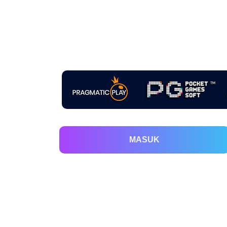
RTP SLOT ONLI
MASUK