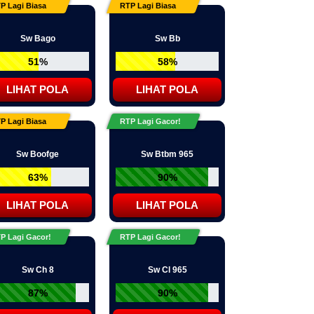
P Lagi Biasa
RTP Lagi Biasa
Sw Bago
Sw Bb
51%
58%
LIHAT POLA
LIHAT POLA
P Lagi Biasa
RTP Lagi Gacor!
Sw Boofge
Sw Btbm 965
63%
90%
LIHAT POLA
LIHAT POLA
P Lagi Gacor!
RTP Lagi Gacor!
Sw Ch 8
Sw Cl 965
87%
90%