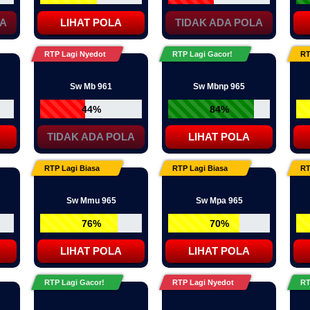
LA
LIHAT POLA
TIDAK ADA POLA
RTP Lagi Nyedot
RTP Lagi Gacor!
RT
Sw Mb 961
Sw Mbnp 965
44%
84%
TIDAK ADA POLA
LIHAT POLA
RTP Lagi Biasa
RTP Lagi Biasa
RT
Sw Mmu 965
Sw Mpa 965
76%
70%
LIHAT POLA
LIHAT POLA
RTP Lagi Gacor!
RTP Lagi Nyedot
RT