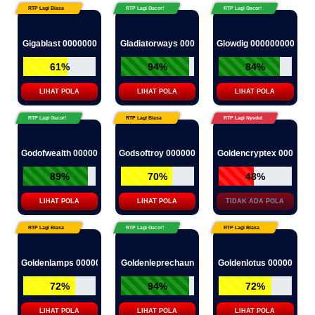
RTP Lagi Biasa
RTP Lagi Gacor!
RTP Lagi Gacor!
Gigablast 0000000
Gladiatorways 000
Glowdig 000000000
61%
94%
84%
LIHAT POLA
LIHAT POLA
LIHAT POLA
RTP Lagi Gacor!
RTP Lagi Biasa
RTP Lagi Nyedot
Godofwealth 00000
Godsoftroy 000000
Goldencryptex 000
89%
70%
48%
LIHAT POLA
LIHAT POLA
TIDAK ADA POLA
RTP Lagi Biasa
RTP Lagi Gacor!
RTP Lagi Biasa
Goldenlamps 00000
Goldenleprechaun
Goldenlotus 00000
72%
94%
72%
LIHAT POLA
LIHAT POLA
LIHAT POLA