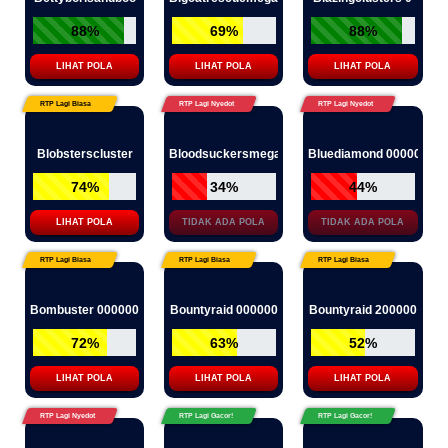
88%
69%
88%
LIHAT POLA
LIHAT POLA
LIHAT POLA
RTP Lagi Biasa
RTP Lagi Nyedot
RTP Lagi Nyedot
Blobsterscluster
Bloodsuckersmega
Bluediamond 00000
74%
34%
44%
LIHAT POLA
TIDAK ADA POLA
TIDAK ADA POLA
RTP Lagi Biasa
RTP Lagi Biasa
RTP Lagi Biasa
Bombuster 0000000
Bountyraid 000000
Bountyraid 200000
72%
63%
52%
LIHAT POLA
LIHAT POLA
LIHAT POLA
RTP Lagi Nyedot
RTP Lagi Gacor!
RTP Lagi Gacor!