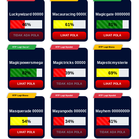
Luckywizard 00000
Macauracing 00000
Magicgate 0000000
46%
61%
81%
TIDAK ADA POLA
LIHAT POLA
LIHAT POLA
RTP Lagi Gacor!
RTP Lagi Nyedot
RTP Lagi Biasa
Magicpowersmegaw
Magictricks 00000
Majesticmysterie
82%
39%
69%
LIHAT POLA
TIDAK ADA POLA
LIHAT POLA
RTP Lagi Biasa
RTP Lagi Nyedot
RTP Lagi Nyedot
Masquerade 000000
Mayangods 0000000
Mayhem 0000000000
54%
34%
41%
LIHAT POLA
TIDAK ADA POLA
TIDAK ADA POLA