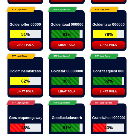
RTP Lagi Biasa
RTP Lagi Gacor!
RTP Lagi Biasa
Goldenoffer 00000
Goldentoad 000000
Goldentsar 000000
51%
91%
78%
LIHAT POLA
LIHAT POLA
LIHAT POLA
RTP Lagi Biasa
RTP Lagi Gacor!
RTP Lagi Gacor!
Goldminemistress
Goldstar 00000000
Gonzitasquest 000
62%
90%
92%
LIHAT POLA
LIHAT POLA
LIHAT POLA
RTP Lagi Nyedot
RTP Lagi Gacor!
RTP Lagi Nyedot
Gonzosqumegaways
Goodluckclusterb
Grandwheel 000000
48%
91%
43%