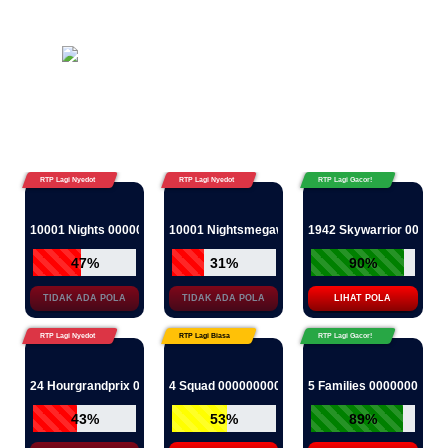
RTP Lagi Nyedot
RTP Lagi Nyedot
RTP Lagi Gacor!
10001 Nights 00000
10001 Nightsmegaw
1942 Skywarrior 00
47%
31%
90%
TIDAK ADA POLA
TIDAK ADA POLA
LIHAT POLA
RTP Lagi Nyedot
RTP Lagi Biasa
RTP Lagi Gacor!
24 Hourgrandprix 0
4 Squad 0000000000
5 Families 0000000
43%
53%
89%