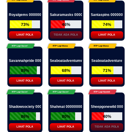
Royalgems 0000000
Sakuramasks 00000
Santaspins 000000
73%
46%
74%
LIHAT POLA
TIDAK ADA POLA
LIHAT POLA
RTP Lagi Gacor!
RTP Lagi Biasa
RTP Lagi Biasa
Savannahpride 000
Seaboatadventumw
Seaboatadventure
89%
68%
71%
LIHAT POLA
LIHAT POLA
LIHAT POLA
RTP Lagi Gacor!
RTP Lagi Gacor!
RTP Lagi Nyedot
Shadowsociety 000
Shahmat 000000000
Sheepgonewild 000
86%
80%
40%
LIHAT POLA
LIHAT POLA
TIDAK ADA POLA