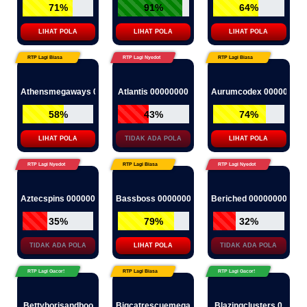
71%
91%
64%
LIHAT POLA
LIHAT POLA
LIHAT POLA
RTP Lagi Biasa
RTP Lagi Nyedot
RTP Lagi Biasa
Athensmegaways 00
Atlantis 00000000
Aurumcodex 000000
58%
43%
74%
LIHAT POLA
TIDAK ADA POLA
LIHAT POLA
RTP Lagi Nyedot
RTP Lagi Biasa
RTP Lagi Nyedot
Aztecspins 000000
Bassboss 00000000
Beriched 00000000
35%
79%
32%
TIDAK ADA POLA
LIHAT POLA
TIDAK ADA POLA
RTP Lagi Gacor!
RTP Lagi Biasa
RTP Lagi Gacor!
Bettyborisandboo
Bigcatrescuemega
Blazingclusters 0