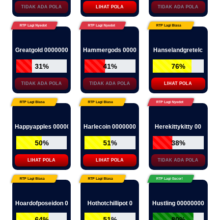
TIDAK ADA POLA
LIHAT POLA
TIDAK ADA POLA
RTP Lagi Nyedot
RTP Lagi Nyedot
RTP Lagi Biasa
Greatgold 0000000
Hammergods 000000
Hanselandgretelc
31%
41%
76%
TIDAK ADA POLA
TIDAK ADA POLA
LIHAT POLA
RTP Lagi Biasa
RTP Lagi Biasa
RTP Lagi Nyedot
Happyapples 00000
Harlecoin 0000000
Herekittykitty 00
50%
51%
38%
LIHAT POLA
LIHAT POLA
TIDAK ADA POLA
RTP Lagi Biasa
RTP Lagi Biasa
RTP Lagi Gacor!
Hoardofposeidon 0
Hothotchillipot 0
Hustling 00000000
64%
51%
80%