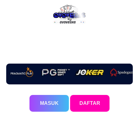
RTP SLOT ONLINE &
BOCORAN RTP SLOT HARI INI
DI OVOVEGAS
MASUK
DAFTAR