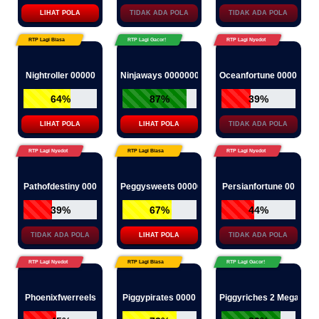
LIHAT POLA
TIDAK ADA POLA
TIDAK ADA POLA
RTP Lagi Biasa
RTP Lagi Gacor!
RTP Lagi Nyedot
Nightroller 00000
Ninjaways 0000000
Oceanfortune 0000
64%
87%
39%
LIHAT POLA
LIHAT POLA
TIDAK ADA POLA
RTP Lagi Nyedot
RTP Lagi Biasa
RTP Lagi Nyedot
Pathofdestiny 000
Peggysweets 00000
Persianfortune 00
39%
67%
44%
TIDAK ADA POLA
LIHAT POLA
TIDAK ADA POLA
RTP Lagi Nyedot
RTP Lagi Biasa
RTP Lagi Gacor!
Phoenixfwerreels
Piggypirates 0000
Piggyriches 2 Mega