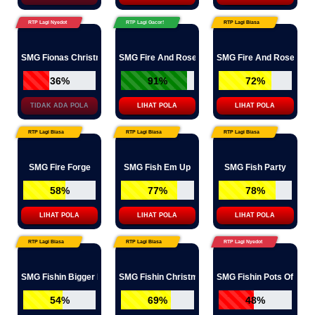
RTP Lagi Nyedot
RTP Lagi Gacor!
RTP Lagi Biasa
SMG Fionas Christmas Fortune
SMG Fire And Roses Joker
SMG Fire And Roses Jol
36%
91%
72%
TIDAK ADA POLA
LIHAT POLA
LIHAT POLA
RTP Lagi Biasa
RTP Lagi Biasa
RTP Lagi Biasa
SMG Fire Forge
SMG Fish Em Up
SMG Fish Party
58%
77%
78%
LIHAT POLA
LIHAT POLA
LIHAT POLA
RTP Lagi Biasa
RTP Lagi Biasa
RTP Lagi Nyedot
SMG Fishin Bigger Pots
SMG Fishin Christmas Pots Of Gold
SMG Fishin Pots Of Gold
54%
69%
48%