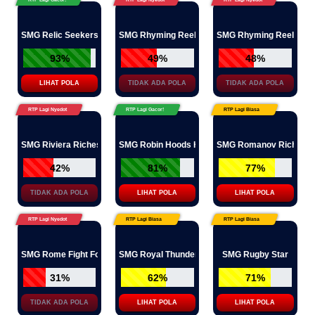
SMG Relic Seekers
SMG Rhyming Reels Georgie Porgie
SMG Rhyming Reels Hea
93%
49%
48%
LIHAT POLA
TIDAK ADA POLA
TIDAK ADA POLA
RTP Lagi Nyedot
RTP Lagi Gacor!
RTP Lagi Biasa
SMG Riviera Riches
SMG Robin Hoods Heroes
SMG Romanov Riches
42%
81%
77%
TIDAK ADA POLA
LIHAT POLA
LIHAT POLA
RTP Lagi Nyedot
RTP Lagi Biasa
RTP Lagi Biasa
SMG Rome Fight For Gold
SMG Royal Thunder Riders
SMG Rugby Star
31%
62%
71%
TIDAK ADA POLA
LIHAT POLA
LIHAT POLA