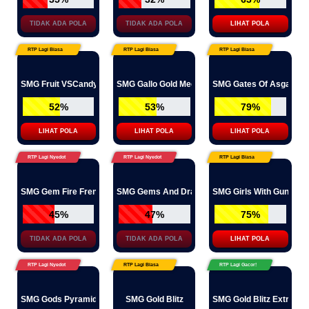
TIDAK ADA POLA
TIDAK ADA POLA
LIHAT POLA
RTP Lagi Biasa
RTP Lagi Biasa
RTP Lagi Biasa
SMG Fruit VSCandy
SMG Gallo Gold Megaways
SMG Gates Of Asgard 
52%
53%
79%
LIHAT POLA
LIHAT POLA
LIHAT POLA
RTP Lagi Nyedot
RTP Lagi Nyedot
RTP Lagi Biasa
SMG Gem Fire Frenzy
SMG Gems And Dragons
SMG Girls With Guns Ju
45%
47%
75%
TIDAK ADA POLA
TIDAK ADA POLA
LIHAT POLA
RTP Lagi Nyedot
RTP Lagi Biasa
RTP Lagi Gacor!
SMG Gods Pyramids Power Combo
SMG Gold Blitz
SMG Gold Blitz Extreme