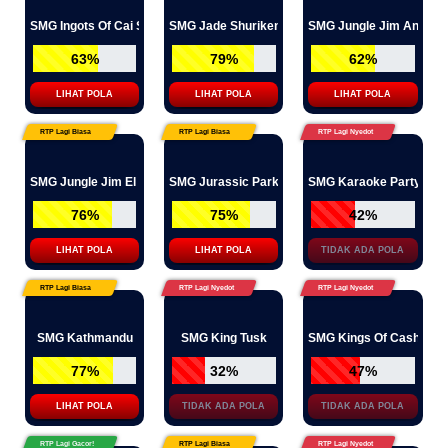
SMG Ingots Of Cai Shen
SMG Jade Shuriken
SMG Jungle Jim And The
63%
79%
62%
LIHAT POLA
LIHAT POLA
LIHAT POLA
RTP Lagi Biasa
RTP Lagi Biasa
RTP Lagi Nyedot
SMG Jungle Jim El Dorado
SMG Jurassic Park Gold
SMG Karaoke Party
76%
75%
42%
LIHAT POLA
LIHAT POLA
TIDAK ADA POLA
RTP Lagi Biasa
RTP Lagi Nyedot
RTP Lagi Nyedot
SMG Kathmandu
SMG King Tusk
SMG Kings Of Cash
77%
32%
47%
LIHAT POLA
TIDAK ADA POLA
TIDAK ADA POLA
RTP Lagi Gacor!
RTP Lagi Biasa
RTP Lagi Nyedot