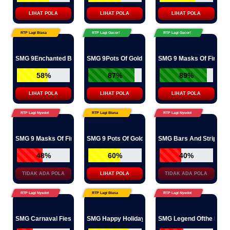
LIHAT POLA
LIHAT POLA
LIHAT POLA
RTP Lagi Biasa
RTP Lagi Gacor!
RTP Lagi Gacor!
SMG 9Enchanted Beans
SMG 9Pots Of Gold Megaways
SMG 9 Masks Of Fire
58%
87%
89%
LIHAT POLA
LIHAT POLA
LIHAT POLA
RTP Lagi Nyedot
RTP Lagi Biasa
RTP Lagi Nyedot
SMG 9 Masks Of Fire Hyper Spins
SMG 9 Pots Of Gold
SMG Bars And Stripes
48%
60%
40%
TIDAK ADA POLA
LIHAT POLA
TIDAK ADA POLA
RTP Lagi Nyedot
RTP Lagi Biasa
RTP Lagi Nyedot
SMG Carnaval Fiesta
SMG Happy Holidays
SMG Legend Ofthe Moon