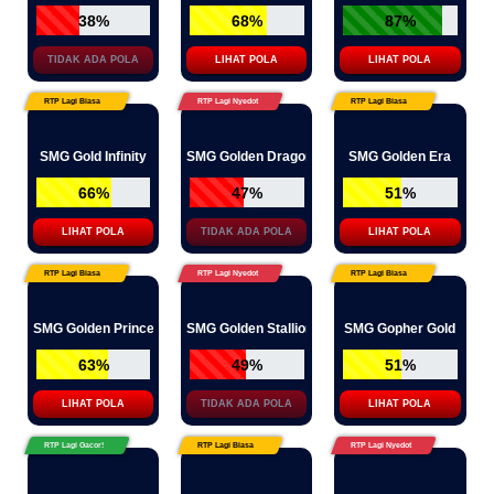
38%
68%
87%
TIDAK ADA POLA
LIHAT POLA
LIHAT POLA
RTP Lagi Biasa
RTP Lagi Nyedot
RTP Lagi Biasa
SMG Gold Infinity
SMG Golden Dragons
SMG Golden Era
66%
47%
51%
LIHAT POLA
TIDAK ADA POLA
LIHAT POLA
RTP Lagi Biasa
RTP Lagi Nyedot
RTP Lagi Biasa
SMG Golden Princess
SMG Golden Stallion
SMG Gopher Gold
63%
49%
51%
LIHAT POLA
TIDAK ADA POLA
LIHAT POLA
RTP Lagi Gacor!
RTP Lagi Biasa
RTP Lagi Nyedot