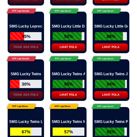
RTP Lagi Nyedot
RTP Lagi Gacor!
RTP Lagi Gacor!
SMG Lucky Leprechaun Clusters
SMG Lucky Little Dragons
SMG Lucky Little Gods
45%
92%
88%
TIDAK ADA POLA
LIHAT POLA
LIHAT POLA
RTP Lagi Nyedot
RTP Lagi Gacor!
RTP Lagi Gacor!
SMG Lucky Twins
SMG Lucky Twins And 9Lions
SMG Lucky Twins Jackp
30%
95%
94%
TIDAK ADA POLA
LIHAT POLA
LIHAT POLA
RTP Lagi Biasa
RTP Lagi Biasa
RTP Lagi Gacor!
SMG Lucky Twins Link And Win
SMG Lucky Twins Nexus
SMG Lucky Twins Power
67%
57%
92%