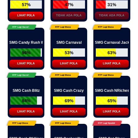
57%
47%
31%
LIHAT POLA
TIDAK ADA POLA
TIDAK ADA POLA
RTP Lagi Gacor!
RTP Lagi Biasa
RTP Lagi Biasa
SMG Candy Rush Wilds 2
SMG Carnaval
SMG Carnaval Jackpot
96%
53%
63%
LIHAT POLA
LIHAT POLA
LIHAT POLA
RTP Lagi Gacor!
RTP Lagi Biasa
RTP Lagi Biasa
SMG Cash Blitz
SMG Cash Crazy
SMG Cash NRiches Me
84%
69%
65%
LIHAT POLA
LIHAT POLA
LIHAT POLA
RTP Lagi Biasa
RTP Lagi Biasa
RTP Lagi Nyedot