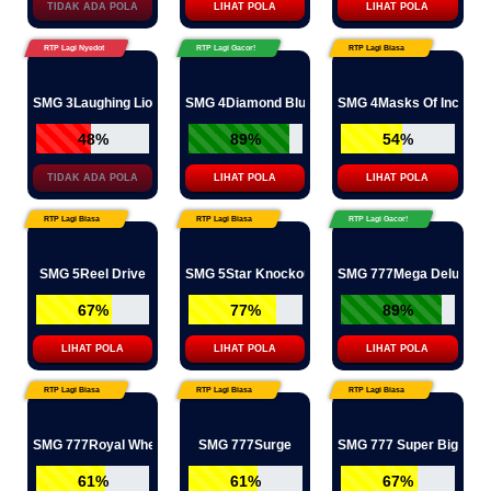
TIDAK ADA POLA
LIHAT POLA
LIHAT POLA
RTP Lagi Nyedot
RTP Lagi Gacor!
RTP Lagi Biasa
SMG 3Laughing Lions Power Combo
SMG 4Diamond Blues
SMG 4Masks Of Inca
48%
89%
54%
TIDAK ADA POLA
LIHAT POLA
LIHAT POLA
RTP Lagi Biasa
RTP Lagi Biasa
RTP Lagi Gacor!
SMG 5Reel Drive
SMG 5Star Knockout
SMG 777Mega Deluxe
67%
77%
89%
LIHAT POLA
LIHAT POLA
LIHAT POLA
RTP Lagi Biasa
RTP Lagi Biasa
RTP Lagi Biasa
SMG 777Royal Wheel
SMG 777Surge
SMG 777 Super Big Buil
61%
61%
67%