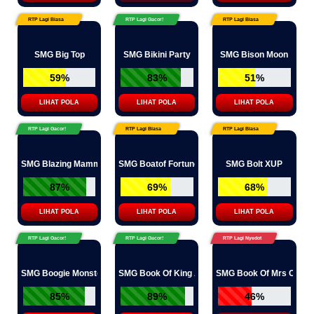
RTP Lagi Biasa
RTP Lagi Gacor!
RTP Lagi Biasa
SMG Big Top
SMG Bikini Party
SMG Bison Moon
59%
83%
51%
LIHAT POLA
LIHAT POLA
LIHAT POLA
RTP Lagi Gacor!
RTP Lagi Biasa
RTP Lagi Biasa
SMG Blazing Mammoth
SMG Boatof Fortune
SMG Bolt XUP
87%
69%
68%
LIHAT POLA
LIHAT POLA
LIHAT POLA
RTP Lagi Gacor!
RTP Lagi Gacor!
RTP Lagi Nyedot
SMG Boogie Monsters
SMG Book Of King Arthur
SMG Book Of Mrs Claus
85%
89%
46%