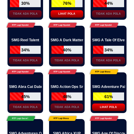
30%
76%
44%
TIDAK ADA POLA
LIHAT POLA
TIDAK ADA POLA
RTP Lagi Nyedot
RTP Lagi Nyedot
RTP Lagi Nyedot
SMG Reel Talent
SMG A Dark Matter
SMG A Tale Of Elves
34%
40%
34%
TIDAK ADA POLA
TIDAK ADA POLA
TIDAK ADA POLA
RTP Lagi Nyedot
RTP Lagi Nyedot
RTP Lagi Biasa
SMG Abra Cat Dabra
SMG Action Ops Snow And Sable
SMG Adventure Palace
45%
48%
61%
TIDAK ADA POLA
TIDAK ADA POLA
LIHAT POLA
RTP Lagi Gacor!
RTP Lagi Biasa
RTP Lagi Nyedot
SMG Adventures Of Doubloon Island
SMG Africa XUP
SMG Age Of Discovery