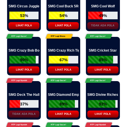
SMG Circus Jugglers Jackpots
SMG Cool Buck 5Reel
SMG Cool Wolf
53%
54%
49%
LIHAT POLA
LIHAT POLA
TIDAK ADA POLA
RTP Lagi Gacor!
RTP Lagi Biasa
RTP Lagi Gacor!
SMG Crazy Bob Bonanza
SMG Crazy Rich Tigers
SMG Cricket Star
90%
67%
85%
LIHAT POLA
LIHAT POLA
LIHAT POLA
RTP Lagi Nyedot
RTP Lagi Gacor!
RTP Lagi Gacor!
SMG Deck The Halls
SMG Diamond Empire
SMG Divine Riches Heli
37%
89%
92%
TIDAK ADA POLA
LIHAT POLA
LIHAT POLA
RTP Lagi Nyedot
RTP Lagi Gacor!
RTP Lagi Nyedot