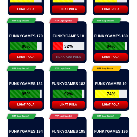
LIHAT POLA
LIHAT POLA
LIHAT POLA
RTP Lagi Gacor!
RTP Lagi Nyedot
RTP Lagi Gacor!
FUNKYGAMES 179
FUNKYGAMES 18
FUNKYGAMES 180
86%
32%
94%
LIHAT POLA
TIDAK ADA POLA
LIHAT POLA
RTP Lagi Gacor!
RTP Lagi Gacor!
RTP Lagi Biasa
FUNKYGAMES 181
FUNKYGAMES 182
FUNKYGAMES 19
95%
92%
74%
LIHAT POLA
LIHAT POLA
LIHAT POLA
RTP Lagi Gacor!
RTP Lagi Nyedot
RTP Lagi Gacor!
FUNKYGAMES 194
FUNKYGAMES 195
FUNKYGAMES 196