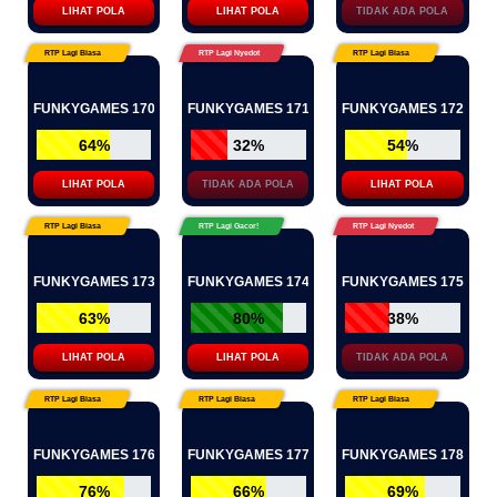
LIHAT POLA
LIHAT POLA
TIDAK ADA POLA
RTP Lagi Biasa
RTP Lagi Nyedot
RTP Lagi Biasa
FUNKYGAMES 170
FUNKYGAMES 171
FUNKYGAMES 172
64%
32%
54%
LIHAT POLA
TIDAK ADA POLA
LIHAT POLA
RTP Lagi Biasa
RTP Lagi Gacor!
RTP Lagi Nyedot
FUNKYGAMES 173
FUNKYGAMES 174
FUNKYGAMES 175
63%
80%
38%
LIHAT POLA
LIHAT POLA
TIDAK ADA POLA
RTP Lagi Biasa
RTP Lagi Biasa
RTP Lagi Biasa
FUNKYGAMES 176
FUNKYGAMES 177
FUNKYGAMES 178
76%
66%
69%