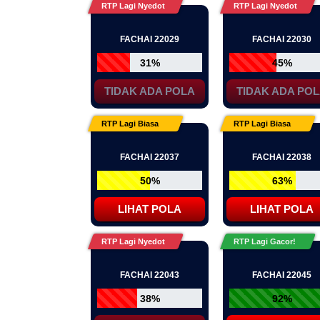
RTP Lagi Nyedot
RTP Lagi Nyedot
FACHAI 22029
FACHAI 22030
31%
45%
TIDAK ADA POLA
TIDAK ADA PO
RTP Lagi Biasa
RTP Lagi Biasa
FACHAI 22037
FACHAI 22038
50%
63%
LIHAT POLA
LIHAT POLA
RTP Lagi Nyedot
RTP Lagi Gacor!
FACHAI 22043
FACHAI 22045
38%
92%