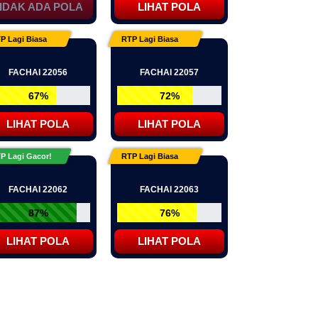
IDAK ADA POLA
LIHAT POLA
P Lagi Biasa
RTP Lagi Biasa
FACHAI 22056
FACHAI 22057
67%
72%
LIHAT POLA
LIHAT POLA
P Lagi Gacor!
RTP Lagi Biasa
FACHAI 22062
FACHAI 22063
87%
76%
LIHAT POLA
LIHAT POLA