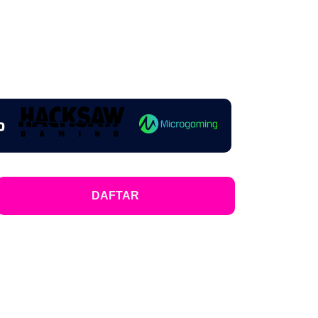
NI DI OVOVEGAS
DAFTAR