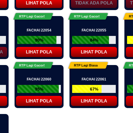
LIHAT POLA
TIDAK ADA POLA
T
RTP Lagi Gacor!
RTP Lagi Gacor!
RT
FACHAI 22054
FACHAI 22055
90%
84%
LA
LIHAT POLA
LIHAT POLA
RTP Lagi Gacor!
RTP Lagi Biasa
RT
FACHAI 22060
FACHAI 22061
95%
67%
LIHAT POLA
LIHAT POLA