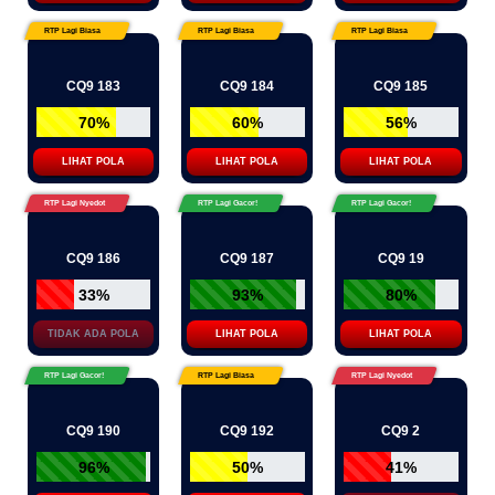
RTP Lagi Biasa
RTP Lagi Biasa
RTP Lagi Biasa
CQ9 183
CQ9 184
CQ9 185
70%
60%
56%
LIHAT POLA
LIHAT POLA
LIHAT POLA
RTP Lagi Nyedot
RTP Lagi Gacor!
RTP Lagi Gacor!
CQ9 186
CQ9 187
CQ9 19
33%
93%
80%
TIDAK ADA POLA
LIHAT POLA
LIHAT POLA
RTP Lagi Gacor!
RTP Lagi Biasa
RTP Lagi Nyedot
CQ9 190
CQ9 192
CQ9 2
96%
50%
41%