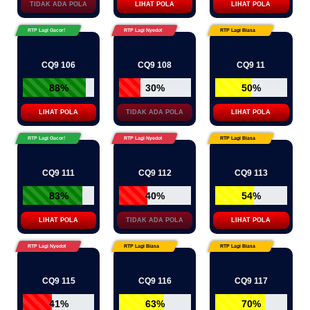
TIDAK ADA POLA
LIHAT POLA
LIHAT POLA
RTP Lagi Gacor!
RTP Lagi Nyedot
RTP Lagi Biasa
CQ9 106
CQ9 108
CQ9 11
88%
30%
50%
LIHAT POLA
TIDAK ADA POLA
LIHAT POLA
RTP Lagi Gacor!
RTP Lagi Nyedot
RTP Lagi Biasa
CQ9 111
CQ9 112
CQ9 113
83%
40%
54%
LIHAT POLA
TIDAK ADA POLA
LIHAT POLA
RTP Lagi Nyedot
RTP Lagi Biasa
RTP Lagi Biasa
CQ9 115
CQ9 116
CQ9 117
41%
63%
70%