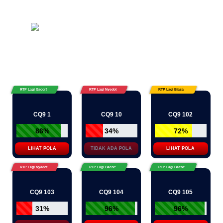
RTP Lagi Gacor!
RTP Lagi Nyedot
RTP Lagi Biasa
CQ9 1
CQ9 10
CQ9 102
86%
34%
72%
LIHAT POLA
TIDAK ADA POLA
LIHAT POLA
RTP Lagi Nyedot
RTP Lagi Gacor!
RTP Lagi Gacor!
CQ9 103
CQ9 104
CQ9 105
31%
96%
96%