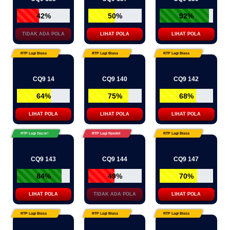
42%
50%
92%
TIDAK ADA POLA
LIHAT POLA
LIHAT POLA
RTP Lagi Biasa
RTP Lagi Biasa
RTP Lagi Biasa
CQ9 14
CQ9 140
CQ9 142
64%
75%
68%
LIHAT POLA
LIHAT POLA
LIHAT POLA
RTP Lagi Gacor!
RTP Lagi Nyedot
RTP Lagi Biasa
CQ9 143
CQ9 144
CQ9 147
84%
49%
70%
LIHAT POLA
TIDAK ADA POLA
LIHAT POLA
RTP Lagi Biasa
RTP Lagi Biasa
RTP Lagi Biasa