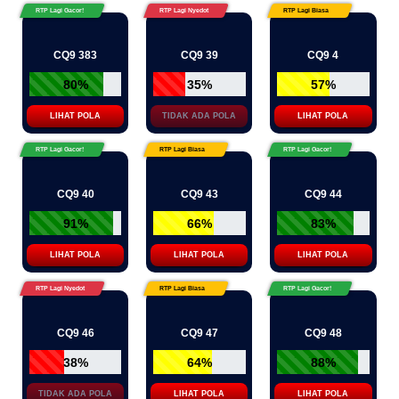
RTP Lagi Gacor!
RTP Lagi Nyedot
RTP Lagi Biasa
CQ9 383
CQ9 39
CQ9 4
80%
35%
57%
LIHAT POLA
TIDAK ADA POLA
LIHAT POLA
RTP Lagi Gacor!
RTP Lagi Biasa
RTP Lagi Gacor!
CQ9 40
CQ9 43
CQ9 44
91%
66%
83%
LIHAT POLA
LIHAT POLA
LIHAT POLA
RTP Lagi Nyedot
RTP Lagi Biasa
RTP Lagi Gacor!
CQ9 46
CQ9 47
CQ9 48
38%
64%
88%
TIDAK ADA POLA
LIHAT POLA
LIHAT POLA