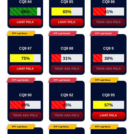
CQ9 84
CQ9 85
CQ9 86
88%
65%
41%
LIHAT POLA
LIHAT POLA
TIDAK ADA POLA
RTP Lagi Biasa
RTP Lagi Nyedot
RTP Lagi Nyedot
CQ9 87
CQ9 88
CQ9 9
75%
31%
30%
LIHAT POLA
TIDAK ADA POLA
TIDAK ADA POLA
RTP Lagi Nyedot
RTP Lagi Nyedot
RTP Lagi Biasa
CQ9 90
CQ9 92
CQ9 95
48%
45%
57%
TIDAK ADA POLA
TIDAK ADA POLA
LIHAT POLA
RTP Lagi Biasa
RTP Lagi Biasa
RTP Lagi Biasa