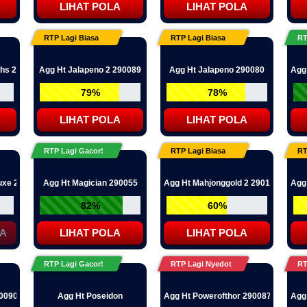
LIHAT POLA
LIHAT POLA
RTP Lagi Biasa
RTP Lagi Biasa
RT
hs 290077
Agg Ht Jalapeno 2 290089
Agg Ht Jalapeno 290080
Agg
79%
78%
LIHAT POLA
LIHAT POLA
RTP Lagi Gacor!
RTP Lagi Biasa
RT
uxe 290054
Agg Ht Magician 290055
Agg Ht Mahjonggold 2 290104
Agg 
82%
60%
LA
LIHAT POLA
LIHAT POLA
RTP Lagi Gacor!
RTP Lagi Nyedot
RT
90090
Agg Ht Poseidon
Agg Ht Powerofthor 290087
Agg