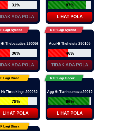
31%
87%
IDAK ADA POLA
LIHAT POLA
P Lagi Nyedot
RTP Lagi Nyedot
 Ht Thebeauties 290058
Agg Ht Theheists 290105
36%
46%
IDAK ADA POLA
TIDAK ADA POLA
P Lagi Biasa
RTP Lagi Gacor!
68
 Ht Threekings 290082
Agg Ht Tianhoumazu 290120
78%
96%
LIHAT POLA
LIHAT POLA
P Lagi Biasa