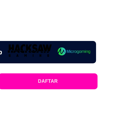
NI DI OVOVEGAS
DAFTAR