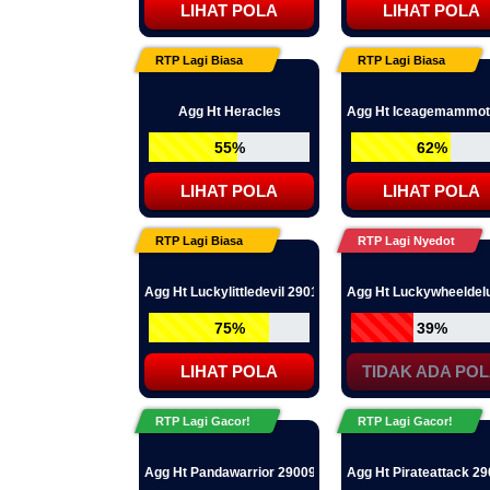
LIHAT POLA
LIHAT POLA
RTP Lagi Biasa
RTP Lagi Biasa
Agg Ht Heracles
Agg Ht Iceagemammot
55%
62%
LIHAT POLA
LIHAT POLA
RTP Lagi Biasa
RTP Lagi Nyedot
Agg Ht Luckylittledevil 290114
Agg Ht Luckywheeldel
75%
39%
LIHAT POLA
TIDAK ADA PO
RTP Lagi Gacor!
RTP Lagi Gacor!
Agg Ht Pandawarrior 290092
Agg Ht Pirateattack 2