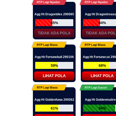
RTP Lagi Nyedot
RTP Lagi Nyedot
Agg Ht Dragontiles 290085
Agg Ht Dragontreas
45%
44%
TIDAK ADA POLA
TIDAK ADA PO
RTP Lagi Biasa
RTP Lagi Biasa
Agg Ht Fortunebull 290106
Agg Ht Fortunecat 29
59%
68%
LIHAT POLA
LIHAT POLA
RTP Lagi Biasa
RTP Lagi Gacor!
Agg Ht Goldenfuwa 290062
Agg Ht Goldenmaitr
61%
84%