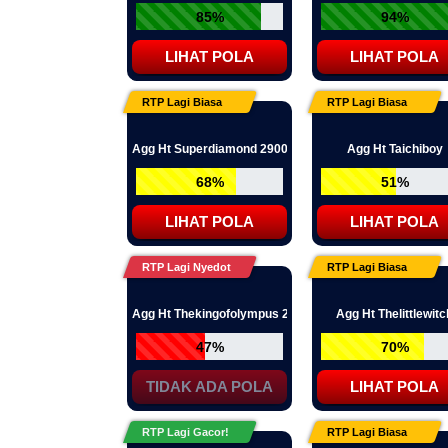
85%
94%
LIHAT POLA
LIHAT POLA
RTP Lagi Biasa
RTP Lagi Biasa
Agg Ht Superdiamond 290064
Agg Ht Taichiboy
68%
51%
LIHAT POLA
LIHAT POLA
RTP Lagi Nyedot
RTP Lagi Biasa
Agg Ht Thekingofolympus 290100
Agg Ht Thelittlewitc
47%
70%
TIDAK ADA POLA
LIHAT POLA
RTP Lagi Gacor!
RTP Lagi Biasa