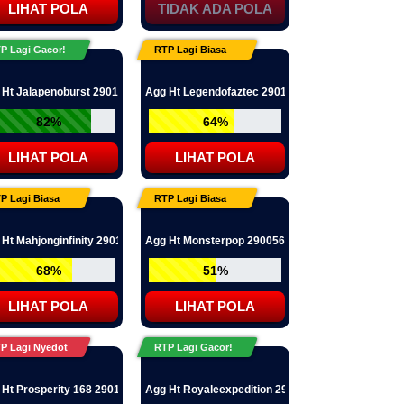
LIHAT POLA
TIDAK ADA POLA
P Lagi Gacor!
RTP Lagi Biasa
 Ht Jalapenoburst 290109
Agg Ht Legendofaztec 290103
82%
64%
LIHAT POLA
LIHAT POLA
P Lagi Biasa
RTP Lagi Biasa
Ht Mahjonginfinity 290108
Agg Ht Monsterpop 290056
68%
51%
LIHAT POLA
LIHAT POLA
P Lagi Nyedot
RTP Lagi Gacor!
 Ht Prosperity 168 290107
Agg Ht Royaleexpedition 290111