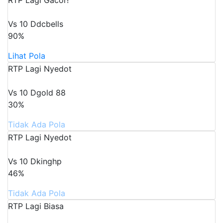
RTP Lagi Gacor!
Vs 10 Ddcbells
90%
Lihat Pola
RTP Lagi Nyedot
Vs 10 Dgold 88
30%
Tidak Ada Pola
RTP Lagi Nyedot
Vs 10 Dkinghp
46%
Tidak Ada Pola
RTP Lagi Biasa