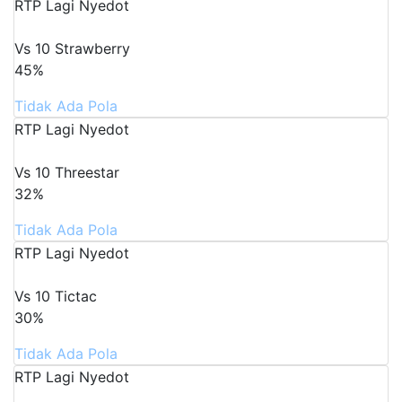
RTP Lagi Nyedot
Vs 10 Strawberry
45%
Tidak Ada Pola
RTP Lagi Nyedot
Vs 10 Threestar
32%
Tidak Ada Pola
RTP Lagi Nyedot
Vs 10 Tictac
30%
Tidak Ada Pola
RTP Lagi Nyedot