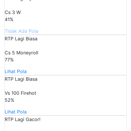
Cs 3 W
41%
Tidak Ada Pola
RTP Lagi Biasa
Cs 5 Moneyroll
77%
Lihat Pola
RTP Lagi Biasa
Vs 100 Firehot
52%
Lihat Pola
RTP Lagi Gacor!