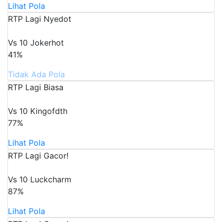
Lihat Pola
RTP Lagi Nyedot
Vs 10 Jokerhot
41%
Tidak Ada Pola
RTP Lagi Biasa
Vs 10 Kingofdth
77%
Lihat Pola
RTP Lagi Gacor!
Vs 10 Luckcharm
87%
Lihat Pola