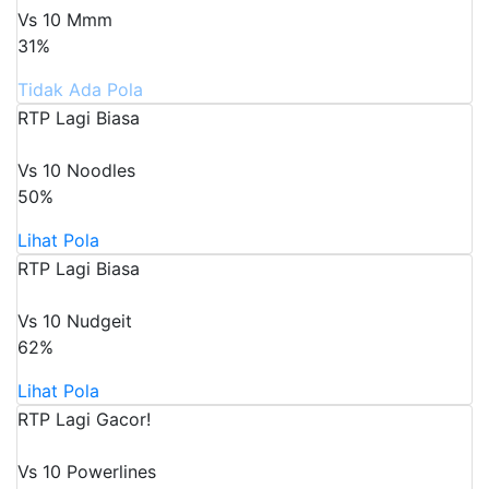
Vs 10 Mmm
31%
Tidak Ada Pola
RTP Lagi Biasa
Vs 10 Noodles
50%
Lihat Pola
RTP Lagi Biasa
Vs 10 Nudgeit
62%
Lihat Pola
RTP Lagi Gacor!
Vs 10 Powerlines