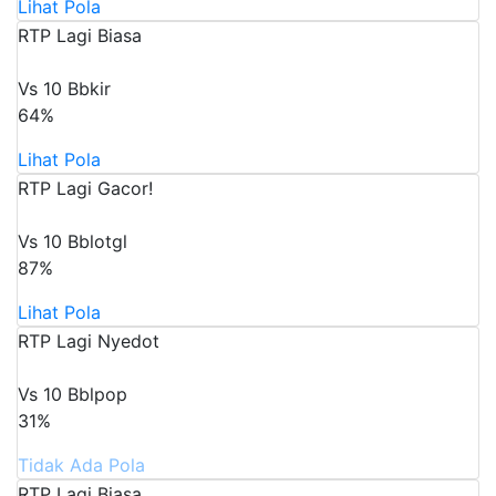
Lihat Pola
RTP Lagi Biasa
Vs 10 Bbkir
64%
Lihat Pola
RTP Lagi Gacor!
Vs 10 Bblotgl
87%
Lihat Pola
RTP Lagi Nyedot
Vs 10 Bblpop
31%
Tidak Ada Pola
RTP Lagi Biasa