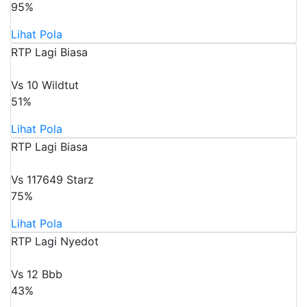
95%
Lihat Pola
RTP Lagi Biasa
Vs 10 Wildtut
51%
Lihat Pola
RTP Lagi Biasa
Vs 117649 Starz
75%
Lihat Pola
RTP Lagi Nyedot
Vs 12 Bbb
43%