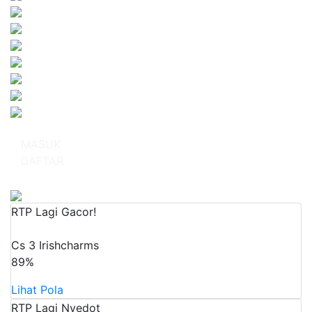
MASUK
DAFTAR
RTP Lagi Gacor!
Cs 3 Irishcharms
89%
Lihat Pola
RTP Lagi Nyedot