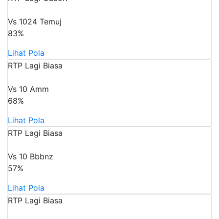
Vs 1024 Temuj
83%
Lihat Pola
RTP Lagi Biasa
Vs 10 Amm
68%
Lihat Pola
RTP Lagi Biasa
Vs 10 Bbbnz
57%
Lihat Pola
RTP Lagi Biasa