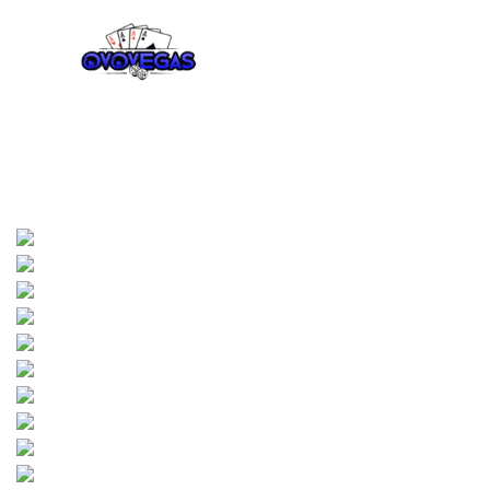
RTP SLOT ONLINE &
BOCORAN RTP SLOT HARI INI
DI OVOVEGAS