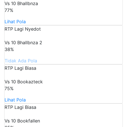
Vs 10 Bhallbnza
77%
Lihat Pola
RTP Lagi Nyedot
Vs 10 Bhallbnza 2
38%
Tidak Ada Pola
RTP Lagi Biasa
Vs 10 Bookazteck
75%
Lihat Pola
RTP Lagi Biasa
Vs 10 Bookfallen