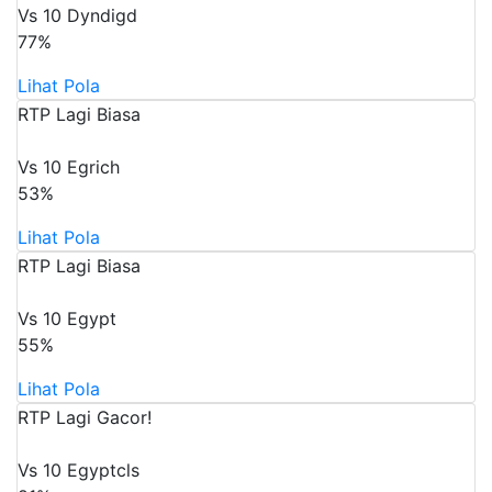
Vs 10 Dyndigd
77%
Lihat Pola
RTP Lagi Biasa
Vs 10 Egrich
53%
Lihat Pola
RTP Lagi Biasa
Vs 10 Egypt
55%
Lihat Pola
RTP Lagi Gacor!
Vs 10 Egyptcls