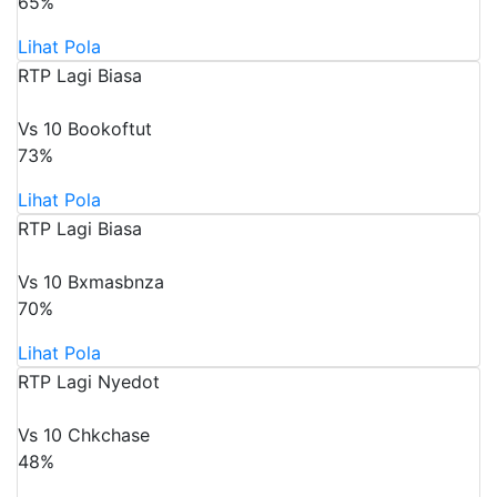
65%
Lihat Pola
RTP Lagi Biasa
Vs 10 Bookoftut
73%
Lihat Pola
RTP Lagi Biasa
Vs 10 Bxmasbnza
70%
Lihat Pola
RTP Lagi Nyedot
Vs 10 Chkchase
48%