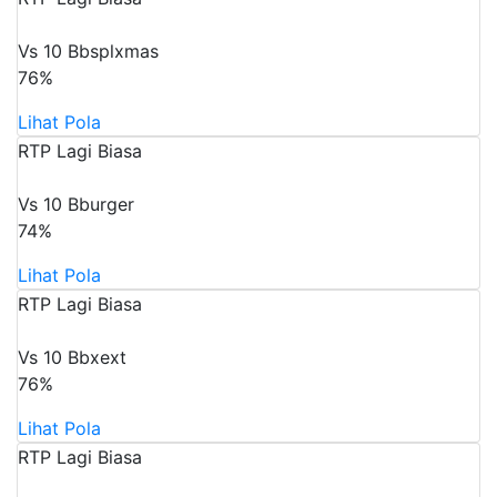
Vs 10 Bbsplxmas
76%
Lihat Pola
RTP Lagi Biasa
Vs 10 Bburger
74%
Lihat Pola
RTP Lagi Biasa
Vs 10 Bbxext
76%
Lihat Pola
RTP Lagi Biasa